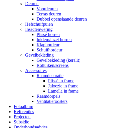
Deuren
Voordeuren
Terras deuren
Dubbel openslaande deuren
Hefschuifpuien
Insectenwering
Plissé horren
Inklem/inzet horren
Klaphordeur
Schuifhordeur
Gevelbekleding
Gevelbekleding (keralit)
Rolluiken/screens
Accessoires
Raamdecoratie
Plissé in frame
Jaloezie in frame
Lamella in frame
Raamdorpels
Ventilatieroosters
Fotoalbum
Referenties
Projecten
Subsidie
Onderhoudsadvies