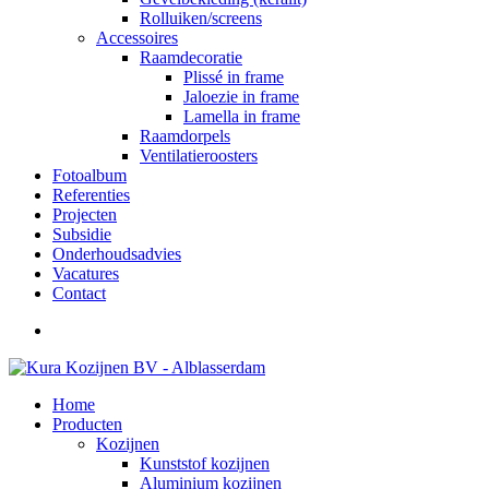
Rolluiken/screens
Accessoires
Raamdecoratie
Plissé in frame
Jaloezie in frame
Lamella in frame
Raamdorpels
Ventilatieroosters
Fotoalbum
Referenties
Projecten
Subsidie
Onderhoudsadvies
Vacatures
Contact
Home
Producten
Kozijnen
Kunststof kozijnen
Aluminium kozijnen