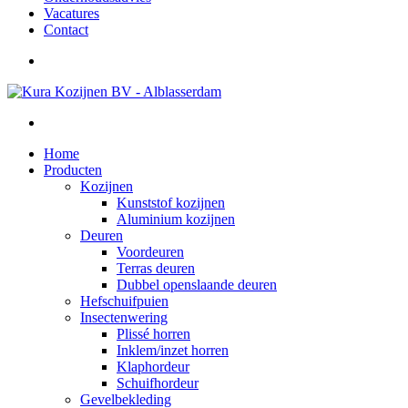
Vacatures
Contact
Home
Producten
Kozijnen
Kunststof kozijnen
Aluminium kozijnen
Deuren
Voordeuren
Terras deuren
Dubbel openslaande deuren
Hefschuifpuien
Insectenwering
Plissé horren
Inklem/inzet horren
Klaphordeur
Schuifhordeur
Gevelbekleding