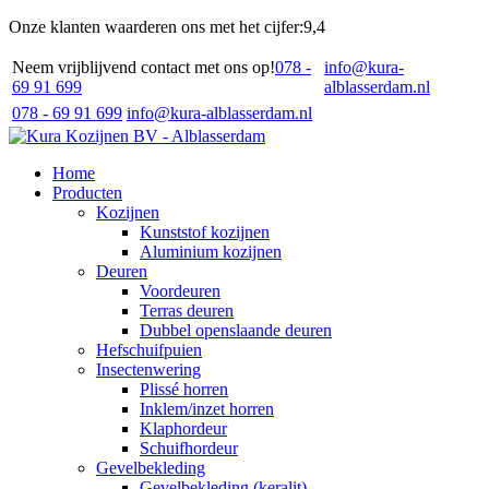
Onze klanten waarderen ons met het cijfer:
9,4
Neem vrijblijvend contact met ons op!
078 -
info@kura-
69 91 699
alblasserdam.nl
078 - 69 91 699
info@kura-alblasserdam.nl
Home
Producten
Kozijnen
Kunststof kozijnen
Aluminium kozijnen
Deuren
Voordeuren
Terras deuren
Dubbel openslaande deuren
Hefschuifpuien
Insectenwering
Plissé horren
Inklem/inzet horren
Klaphordeur
Schuifhordeur
Gevelbekleding
Gevelbekleding (keralit)