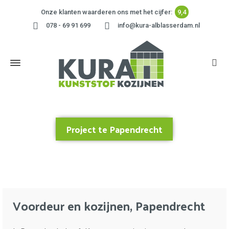
Onze klanten waarderen ons met het cijfer:
9,4
078 - 69 91 699
info@kura-alblasserdam.nl
Project te Papendrecht
Home
»
Project te Papendrecht
Voordeur en kozijnen, Papendrecht