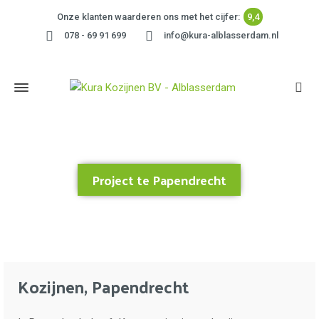
Onze klanten waarderen ons met het cijfer:
9,4
078 - 69 91 699
info@kura-alblasserdam.nl
Project te Papendrecht
Home
»
Project te Papendrecht
Kozijnen, Papendrecht