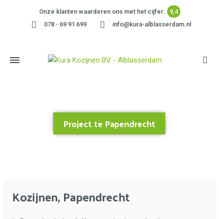
Onze klanten waarderen ons met het cijfer:
9,4
078 - 69 91 699
info@kura-alblasserdam.nl
Project te Papendrecht
Home
»
Project te Papendrecht
Kozijnen, Papendrecht