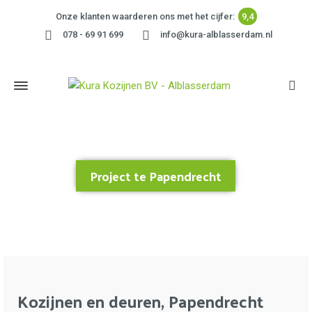
Onze klanten waarderen ons met het cijfer:
9,4
078 - 69 91 699
info@kura-alblasserdam.nl
Project te Papendrecht
Home
»
Project te Papendrecht
Kozijnen en deuren, Papendrecht