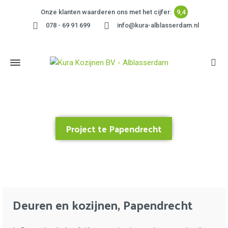
Onze klanten waarderen ons met het cijfer:
9,4
078 - 69 91 699
info@kura-alblasserdam.nl
Project te Papendrecht
Home
»
Project te Papendrecht
Deuren en kozijnen, Papendrecht