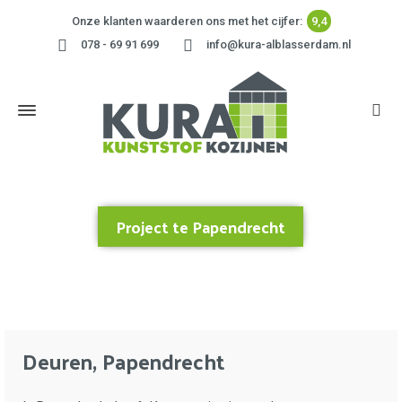
Onze klanten waarderen ons met het cijfer:
9,4
078 - 69 91 699
info@kura-alblasserdam.nl
Project te Papendrecht
Home
»
Project te Papendrecht
Deuren, Papendrecht