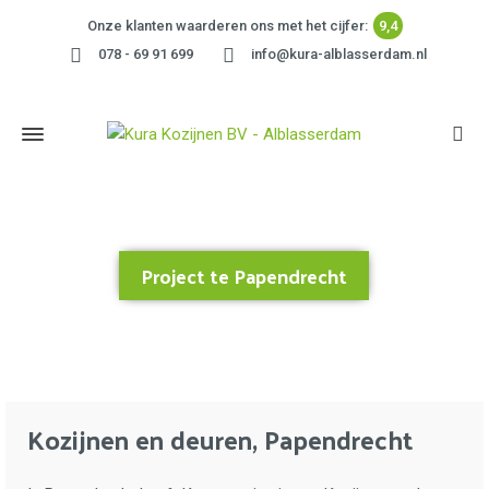
Onze klanten waarderen ons met het cijfer:
9,4
078 - 69 91 699
info@kura-alblasserdam.nl
Project te Papendrecht
Home
»
Project te Papendrecht
Kozijnen en deuren, Papendrecht