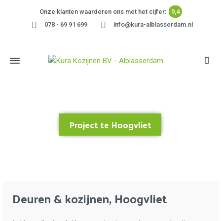
Onze klanten waarderen ons met het cijfer:
9,4
078 - 69 91 699
info@kura-alblasserdam.nl
Project te Hoogvliet
Home
»
Project te Hoogvliet
Deuren & kozijnen, Hoogvliet