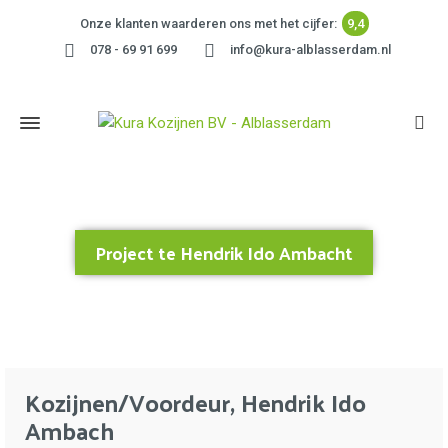
Onze klanten waarderen ons met het cijfer:
9,4
078 - 69 91 699
info@kura-alblasserdam.nl
Project te Hendrik Ido Ambacht
Home
»
Project te Hendrik Ido Ambacht
Kozijnen/Voordeur, Hendrik Ido
Ambach