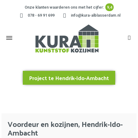
Onze klanten waarderen ons met het cijfer:
9,4
078 - 69 91 699
info@kura-alblasserdam.nl
Project te Hendrik-Ido-Ambacht
Home
»
Project te Hendrik-Ido-Ambacht
Voordeur en kozijnen, Hendrik-Ido-
Ambacht