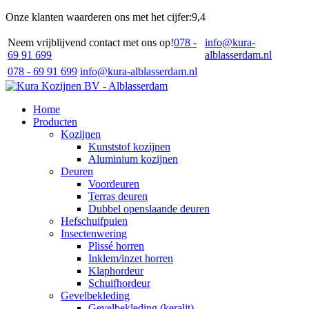
Onze klanten waarderen ons met het cijfer:
9,4
Neem vrijblijvend contact met ons op!
078 -
info@kura-
69 91 699
alblasserdam.nl
078 - 69 91 699
info@kura-alblasserdam.nl
Home
Producten
Kozijnen
Kunststof kozijnen
Aluminium kozijnen
Deuren
Voordeuren
Terras deuren
Dubbel openslaande deuren
Hefschuifpuien
Insectenwering
Plissé horren
Inklem/inzet horren
Klaphordeur
Schuifhordeur
Gevelbekleding
Gevelbekleding (keralit)