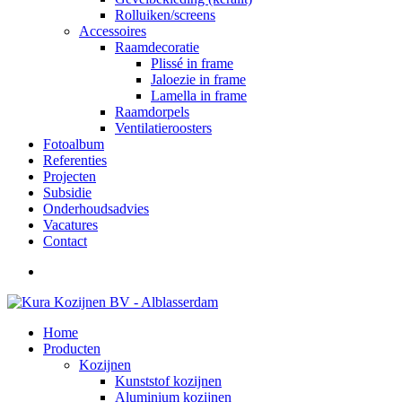
Rolluiken/screens
Accessoires
Raamdecoratie
Plissé in frame
Jaloezie in frame
Lamella in frame
Raamdorpels
Ventilatieroosters
Fotoalbum
Referenties
Projecten
Subsidie
Onderhoudsadvies
Vacatures
Contact
Home
Producten
Kozijnen
Kunststof kozijnen
Aluminium kozijnen