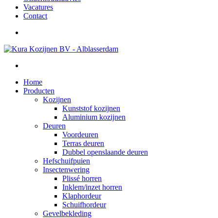
Vacatures
Contact
Home
Producten
Kozijnen
Kunststof kozijnen
Aluminium kozijnen
Deuren
Voordeuren
Terras deuren
Dubbel openslaande deuren
Hefschuifpuien
Insectenwering
Plissé horren
Inklem/inzet horren
Klaphordeur
Schuifhordeur
Gevelbekleding