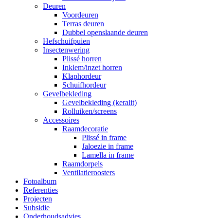
Deuren
Voordeuren
Terras deuren
Dubbel openslaande deuren
Hefschuifpuien
Insectenwering
Plissé horren
Inklem/inzet horren
Klaphordeur
Schuifhordeur
Gevelbekleding
Gevelbekleding (keralit)
Rolluiken/screens
Accessoires
Raamdecoratie
Plissé in frame
Jaloezie in frame
Lamella in frame
Raamdorpels
Ventilatieroosters
Fotoalbum
Referenties
Projecten
Subsidie
Onderhoudsadvies