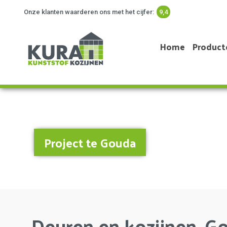
Onze klanten waarderen ons met het cijfer:
9,4
Home
Product
Project te Gouda
Deuren en kozijnen, G