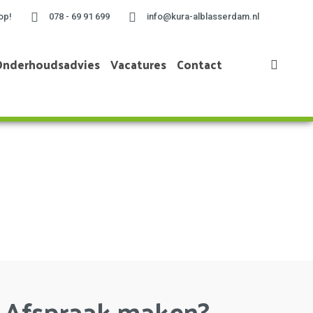
op!
078 - 69 91 699
info@kura-alblasserdam.nl
Onderhoudsadvies
Vacatures
Contact
Home
»
Project te Gouda
Afspraak maken?