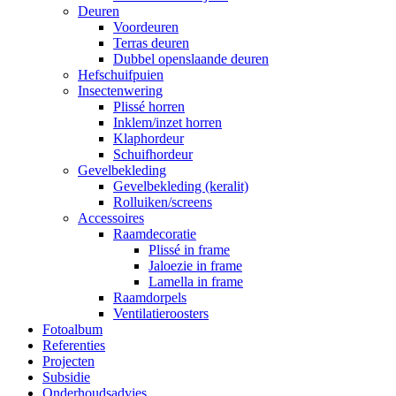
Deuren
Voordeuren
Terras deuren
Dubbel openslaande deuren
Hefschuifpuien
Insectenwering
Plissé horren
Inklem/inzet horren
Klaphordeur
Schuifhordeur
Gevelbekleding
Gevelbekleding (keralit)
Rolluiken/screens
Accessoires
Raamdecoratie
Plissé in frame
Jaloezie in frame
Lamella in frame
Raamdorpels
Ventilatieroosters
Fotoalbum
Referenties
Projecten
Subsidie
Onderhoudsadvies