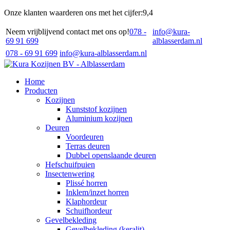
Onze klanten waarderen ons met het cijfer:
9,4
Neem vrijblijvend contact met ons op!
078 -
info@kura-
69 91 699
alblasserdam.nl
078 - 69 91 699
info@kura-alblasserdam.nl
Home
Producten
Kozijnen
Kunststof kozijnen
Aluminium kozijnen
Deuren
Voordeuren
Terras deuren
Dubbel openslaande deuren
Hefschuifpuien
Insectenwering
Plissé horren
Inklem/inzet horren
Klaphordeur
Schuifhordeur
Gevelbekleding
Gevelbekleding (keralit)