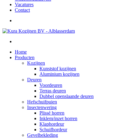
Vacatures
Contact
Home
Producten
Kozijnen
Kunststof kozijnen
Aluminium kozijnen
Deuren
Voordeuren
Terras deuren
Dubbel openslaande deuren
Hefschuifpuien
Insectenwering
Plissé horren
Inklem/inzet horren
Klaphordeur
Schuifhordeur
Gevelbekleding