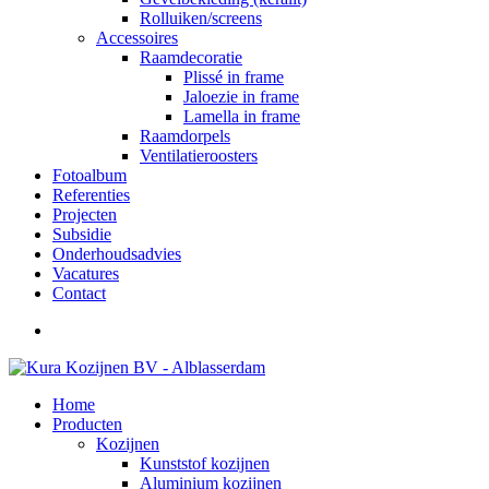
Rolluiken/screens
Accessoires
Raamdecoratie
Plissé in frame
Jaloezie in frame
Lamella in frame
Raamdorpels
Ventilatieroosters
Fotoalbum
Referenties
Projecten
Subsidie
Onderhoudsadvies
Vacatures
Contact
Home
Producten
Kozijnen
Kunststof kozijnen
Aluminium kozijnen