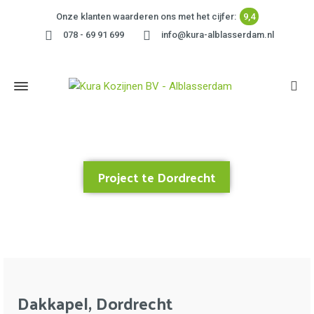
Onze klanten waarderen ons met het cijfer:
9,4
078 - 69 91 699
info@kura-alblasserdam.nl
Project te Dordrecht
Home
»
Project te Dordrecht
Dakkapel, Dordrecht