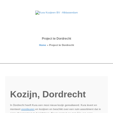
Project te Dordrecht
Home
»
Project te Dordrecht
Kozijn, Dordrecht
In Dordrecht heeft Kura een mooi nieuw kozijn gerealiseerd. Kura levert en
monteert
voordeuren
en kozijnen en beschikt over een ruim assortiment dat in