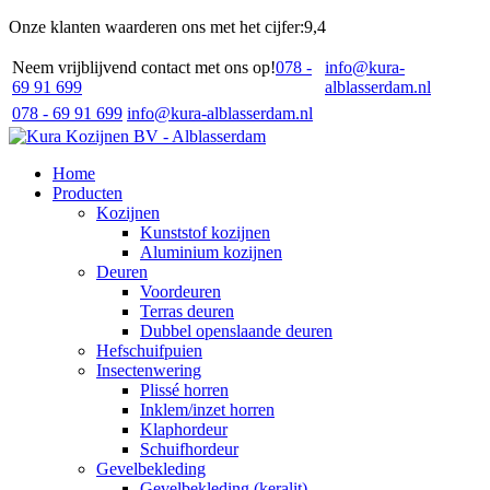
Onze klanten waarderen ons met het cijfer:
9,4
Neem vrijblijvend contact met ons op!
078 -
info@kura-
69 91 699
alblasserdam.nl
078 - 69 91 699
info@kura-alblasserdam.nl
Home
Producten
Kozijnen
Kunststof kozijnen
Aluminium kozijnen
Deuren
Voordeuren
Terras deuren
Dubbel openslaande deuren
Hefschuifpuien
Insectenwering
Plissé horren
Inklem/inzet horren
Klaphordeur
Schuifhordeur
Gevelbekleding
Gevelbekleding (keralit)