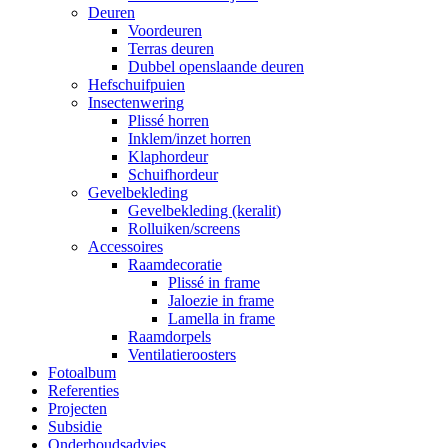
Deuren
Voordeuren
Terras deuren
Dubbel openslaande deuren
Hefschuifpuien
Insectenwering
Plissé horren
Inklem/inzet horren
Klaphordeur
Schuifhordeur
Gevelbekleding
Gevelbekleding (keralit)
Rolluiken/screens
Accessoires
Raamdecoratie
Plissé in frame
Jaloezie in frame
Lamella in frame
Raamdorpels
Ventilatieroosters
Fotoalbum
Referenties
Projecten
Subsidie
Onderhoudsadvies