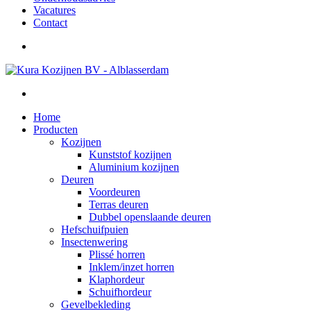
Vacatures
Contact
Home
Producten
Kozijnen
Kunststof kozijnen
Aluminium kozijnen
Deuren
Voordeuren
Terras deuren
Dubbel openslaande deuren
Hefschuifpuien
Insectenwering
Plissé horren
Inklem/inzet horren
Klaphordeur
Schuifhordeur
Gevelbekleding