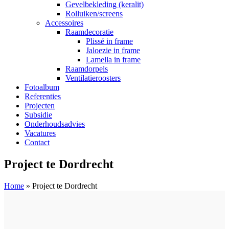
Gevelbekleding (keralit)
Rolluiken/screens
Accessoires
Raamdecoratie
Plissé in frame
Jaloezie in frame
Lamella in frame
Raamdorpels
Ventilatieroosters
Fotoalbum
Referenties
Projecten
Subsidie
Onderhoudsadvies
Vacatures
Contact
Project te Dordrecht
Home
»
Project te Dordrecht