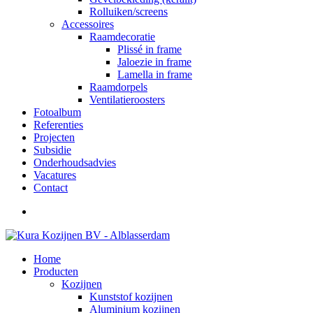
Rolluiken/screens
Accessoires
Raamdecoratie
Plissé in frame
Jaloezie in frame
Lamella in frame
Raamdorpels
Ventilatieroosters
Fotoalbum
Referenties
Projecten
Subsidie
Onderhoudsadvies
Vacatures
Contact
Home
Producten
Kozijnen
Kunststof kozijnen
Aluminium kozijnen