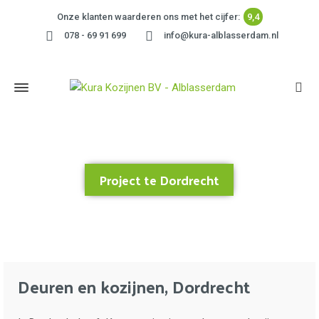
Onze klanten waarderen ons met het cijfer:
9,4
078 - 69 91 699
info@kura-alblasserdam.nl
Project te Dordrecht
Home
»
Project te Dordrecht
Deuren en kozijnen, Dordrecht