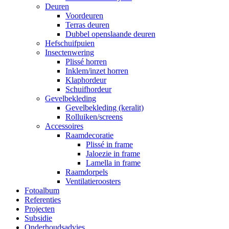
Deuren
Voordeuren
Terras deuren
Dubbel openslaande deuren
Hefschuifpuien
Insectenwering
Plissé horren
Inklem/inzet horren
Klaphordeur
Schuifhordeur
Gevelbekleding
Gevelbekleding (keralit)
Rolluiken/screens
Accessoires
Raamdecoratie
Plissé in frame
Jaloezie in frame
Lamella in frame
Raamdorpels
Ventilatieroosters
Fotoalbum
Referenties
Projecten
Subsidie
Onderhoudsadvies