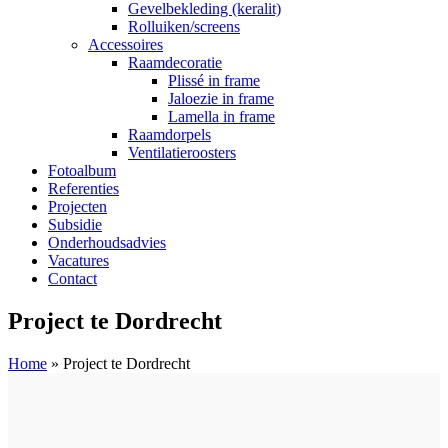
Gevelbekleding (keralit)
Rolluiken/screens
Accessoires
Raamdecoratie
Plissé in frame
Jaloezie in frame
Lamella in frame
Raamdorpels
Ventilatieroosters
Fotoalbum
Referenties
Projecten
Subsidie
Onderhoudsadvies
Vacatures
Contact
Project te Dordrecht
Home
»
Project te Dordrecht