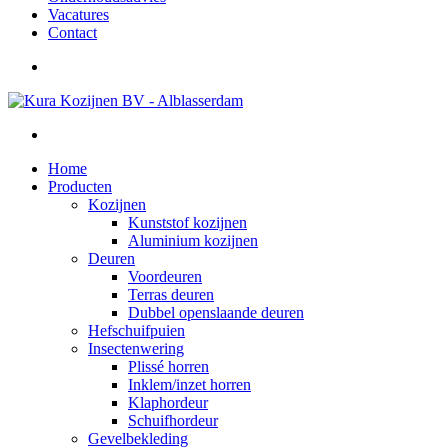
Vacatures
Contact
Home
Producten
Kozijnen
Kunststof kozijnen
Aluminium kozijnen
Deuren
Voordeuren
Terras deuren
Dubbel openslaande deuren
Hefschuifpuien
Insectenwering
Plissé horren
Inklem/inzet horren
Klaphordeur
Schuifhordeur
Gevelbekleding