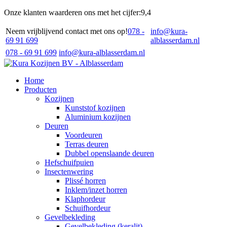
Onze klanten waarderen ons met het cijfer:
9,4
Neem vrijblijvend contact met ons op!
078 -
info@kura-
69 91 699
alblasserdam.nl
078 - 69 91 699
info@kura-alblasserdam.nl
Home
Producten
Kozijnen
Kunststof kozijnen
Aluminium kozijnen
Deuren
Voordeuren
Terras deuren
Dubbel openslaande deuren
Hefschuifpuien
Insectenwering
Plissé horren
Inklem/inzet horren
Klaphordeur
Schuifhordeur
Gevelbekleding
Gevelbekleding (keralit)