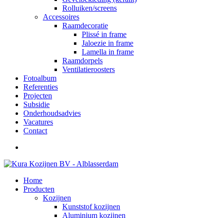
Rolluiken/screens
Accessoires
Raamdecoratie
Plissé in frame
Jaloezie in frame
Lamella in frame
Raamdorpels
Ventilatieroosters
Fotoalbum
Referenties
Projecten
Subsidie
Onderhoudsadvies
Vacatures
Contact
Home
Producten
Kozijnen
Kunststof kozijnen
Aluminium kozijnen