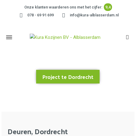
Onze klanten waarderen ons met het cijfer:
9,4
078 - 69 91 699
info@kura-alblasserdam.nl
Project te Dordrecht
Home
»
Project te Dordrecht
Deuren, Dordrecht