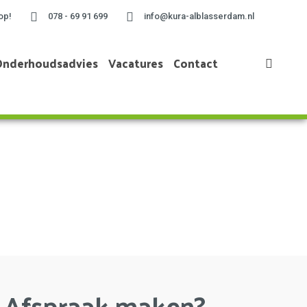
op!
078 - 69 91 699
info@kura-alblasserdam.nl
Onderhoudsadvies
Vacatures
Contact
Home
»
Project te Dordrecht
Afspraak maken?