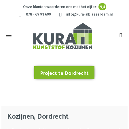
Onze klanten waarderen ons met het cijfer:
9,4
078 - 69 91 699
info@kura-alblasserdam.nl
Project te Dordrecht
Home
»
Project te Dordrecht
Kozijnen, Dordrecht