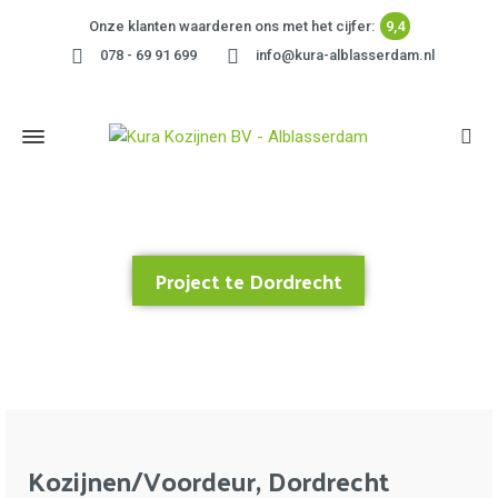
Onze klanten waarderen ons met het cijfer:
9,4
078 - 69 91 699
info@kura-alblasserdam.nl
Project te Dordrecht
Home
»
Project te Dordrecht
Kozijnen/Voordeur, Dordrecht