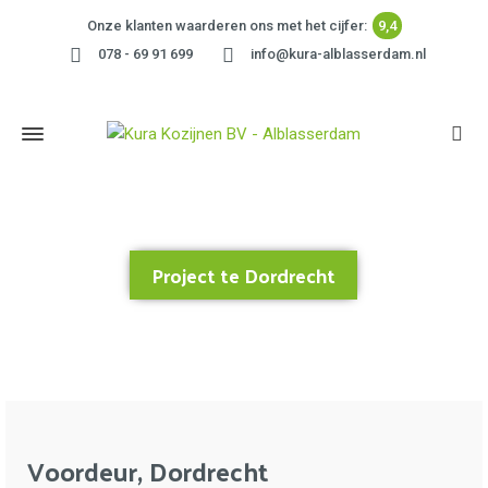
Onze klanten waarderen ons met het cijfer:
9,4
078 - 69 91 699
info@kura-alblasserdam.nl
Project te Dordrecht
Home
»
Project te Dordrecht
Voordeur, Dordrecht