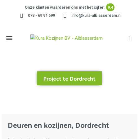
Onze klanten waarderen ons met het cijfer:
9,4
078 - 69 91 699
info@kura-alblasserdam.nl
Project te Dordrecht
Home
»
Project te Dordrecht
Deuren en kozijnen, Dordrecht