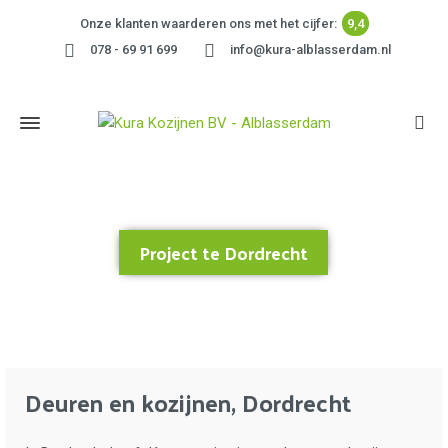
Onze klanten waarderen ons met het cijfer:
9,4
078 - 69 91 699
info@kura-alblasserdam.nl
Project te Dordrecht
Home
»
Project te Dordrecht
Deuren en kozijnen, Dordrecht