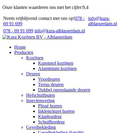
Onze klanten waarderen ons met het cijfer:
9,4
Neem vrijblijvend contact met ons op!
078 -
info@kura-
69 91 699
alblasserdam.nl
078 - 69 91 699
info@kura-alblasserdam.nl
Home
Producten
Kozijnen
Kunststof kozijnen
Aluminium kozijnen
Deuren
Voordeuren
Terras deuren
Dubbel openslaande deuren
Hefschuifpuien
Insectenwering
Plissé horren
Inklem/inzet horren
Klaphordeur
Schuifhordeur
Gevelbekleding
Gevelbekleding (keralit)