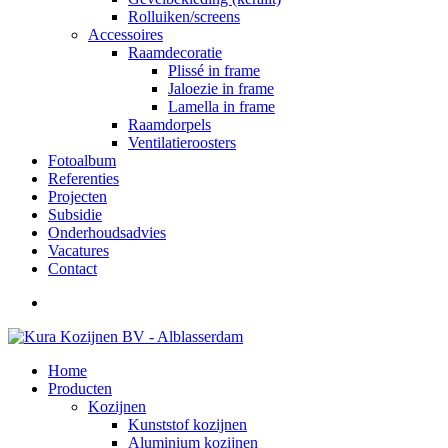
Rolluiken/screens
Accessoires
Raamdecoratie
Plissé in frame
Jaloezie in frame
Lamella in frame
Raamdorpels
Ventilatieroosters
Fotoalbum
Referenties
Projecten
Subsidie
Onderhoudsadvies
Vacatures
Contact
Home
Producten
Kozijnen
Kunststof kozijnen
Aluminium kozijnen