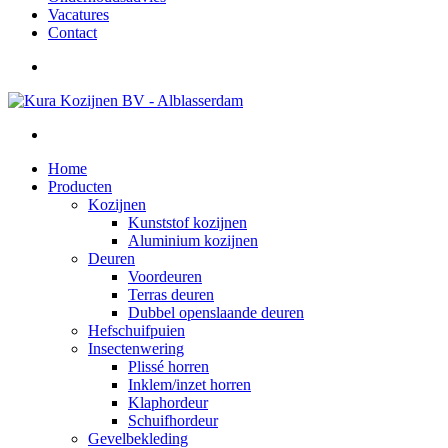
Vacatures
Contact
Home
Producten
Kozijnen
Kunststof kozijnen
Aluminium kozijnen
Deuren
Voordeuren
Terras deuren
Dubbel openslaande deuren
Hefschuifpuien
Insectenwering
Plissé horren
Inklem/inzet horren
Klaphordeur
Schuifhordeur
Gevelbekleding