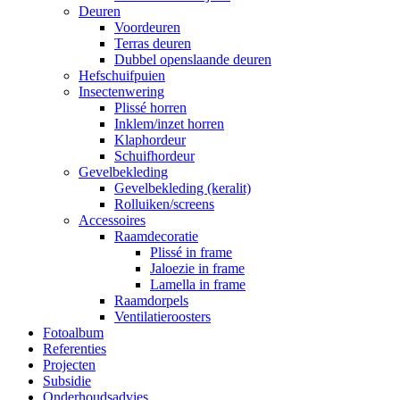
Deuren
Voordeuren
Terras deuren
Dubbel openslaande deuren
Hefschuifpuien
Insectenwering
Plissé horren
Inklem/inzet horren
Klaphordeur
Schuifhordeur
Gevelbekleding
Gevelbekleding (keralit)
Rolluiken/screens
Accessoires
Raamdecoratie
Plissé in frame
Jaloezie in frame
Lamella in frame
Raamdorpels
Ventilatieroosters
Fotoalbum
Referenties
Projecten
Subsidie
Onderhoudsadvies