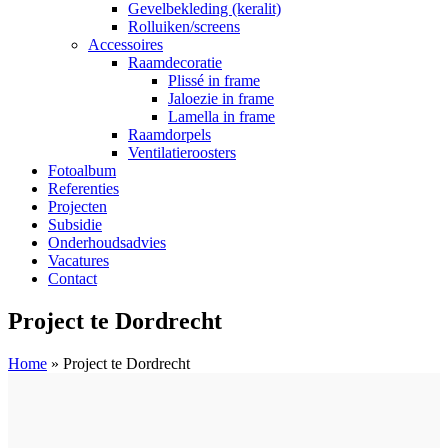
Gevelbekleding (keralit)
Rolluiken/screens
Accessoires
Raamdecoratie
Plissé in frame
Jaloezie in frame
Lamella in frame
Raamdorpels
Ventilatieroosters
Fotoalbum
Referenties
Projecten
Subsidie
Onderhoudsadvies
Vacatures
Contact
Project te Dordrecht
Home
»
Project te Dordrecht