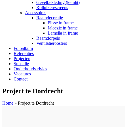
Gevelbekleding (keralit)
Rolluiken/screens
Accessoires
Raamdecoratie
Plissé in frame
Jaloezie in frame
Lamella in frame
Raamdorpels
Ventilatieroosters
Fotoalbum
Referenties
Projecten
Subsidie
Onderhoudsadvies
Vacatures
Contact
Project te Dordrecht
Home
»
Project te Dordrecht