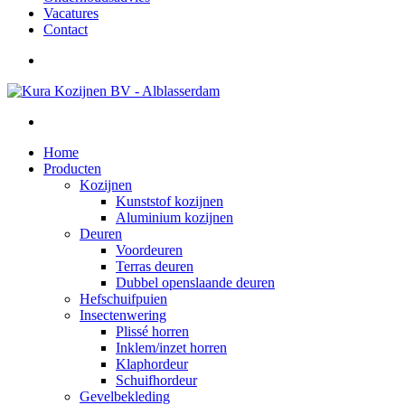
Vacatures
Contact
Home
Producten
Kozijnen
Kunststof kozijnen
Aluminium kozijnen
Deuren
Voordeuren
Terras deuren
Dubbel openslaande deuren
Hefschuifpuien
Insectenwering
Plissé horren
Inklem/inzet horren
Klaphordeur
Schuifhordeur
Gevelbekleding