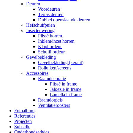
Deuren
Voordeuren
Terras deuren
Dubbel openslaande deuren
Hefschuifpuien
Insectenwering
Plissé horren
Inklem/inzet horren
Klaphordeur
Schuifhordeur
Gevelbekleding
Gevelbekleding (keralit)
Rolluiken/screens
Accessoires
Raamdecoratie
Plissé in frame
Jaloezie in frame
Lamella in frame
Raamdorpels
Ventilatieroosters
Fotoalbum
Referenties
Projecten
Subsidie
Onderhoudsadvies