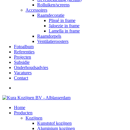
Rolluiken/screens
Accessoires
Raamdecoratie
Plissé in frame
Jaloezie in frame
Lamella in frame
Raamdorpels
Ventilatieroosters
Fotoalbum
Referenties
Projecten
Subsidie
Onderhoudsadvies
Vacatures
Contact
Home
Producten
Kozijnen
Kunststof kozijnen
Aluminium kozijnen