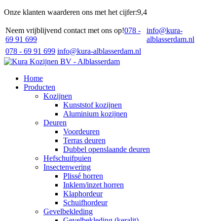
Onze klanten waarderen ons met het cijfer:
9,4
Neem vrijblijvend contact met ons op!
078 -
info@kura-
69 91 699
alblasserdam.nl
078 - 69 91 699
info@kura-alblasserdam.nl
Home
Producten
Kozijnen
Kunststof kozijnen
Aluminium kozijnen
Deuren
Voordeuren
Terras deuren
Dubbel openslaande deuren
Hefschuifpuien
Insectenwering
Plissé horren
Inklem/inzet horren
Klaphordeur
Schuifhordeur
Gevelbekleding
Gevelbekleding (keralit)