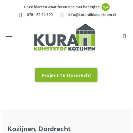
Onze klanten waarderen ons met het cijfer:
9,4
078 - 69 91 699
info@kura-alblasserdam.nl
Project te Dordrecht
Home
»
Project te Dordrecht
Kozijnen, Dordrecht