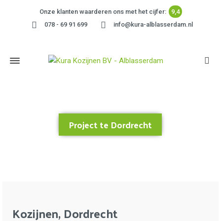
Onze klanten waarderen ons met het cijfer:
9,4
078 - 69 91 699
info@kura-alblasserdam.nl
Project te Dordrecht
Home
»
Project te Dordrecht
Kozijnen, Dordrecht