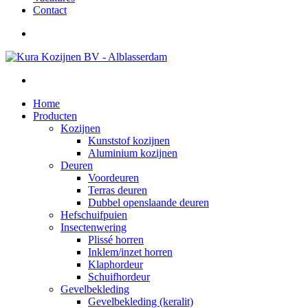
Contact
Home
Producten
Kozijnen
Kunststof kozijnen
Aluminium kozijnen
Deuren
Voordeuren
Terras deuren
Dubbel openslaande deuren
Hefschuifpuien
Insectenwering
Plissé horren
Inklem/inzet horren
Klaphordeur
Schuifhordeur
Gevelbekleding
Gevelbekleding (keralit)