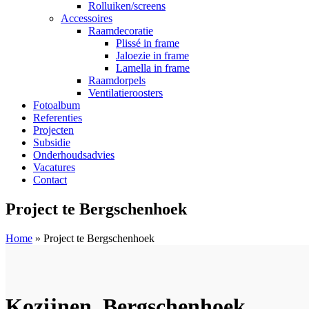
Rolluiken/screens
Accessoires
Raamdecoratie
Plissé in frame
Jaloezie in frame
Lamella in frame
Raamdorpels
Ventilatieroosters
Fotoalbum
Referenties
Projecten
Subsidie
Onderhoudsadvies
Vacatures
Contact
Project te Bergschenhoek
Home
»
Project te Bergschenhoek
Kozijnen, Bergschenhoek