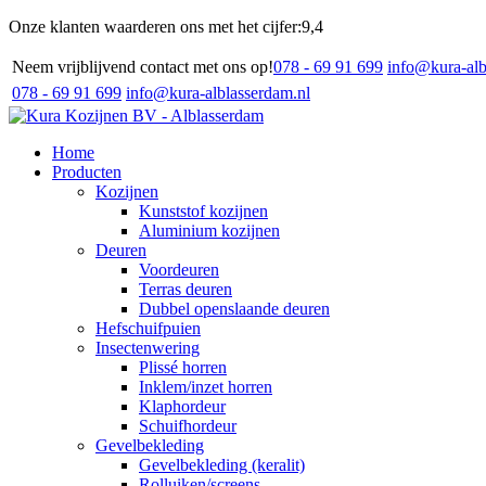
Onze klanten waarderen ons met het cijfer:
9,4
Neem vrijblijvend contact met ons op!
078 - 69 91 699
info@kura-alb
078 - 69 91 699
info@kura-alblasserdam.nl
Home
Producten
Kozijnen
Kunststof kozijnen
Aluminium kozijnen
Deuren
Voordeuren
Terras deuren
Dubbel openslaande deuren
Hefschuifpuien
Insectenwering
Plissé horren
Inklem/inzet horren
Klaphordeur
Schuifhordeur
Gevelbekleding
Gevelbekleding (keralit)
Rolluiken/screens