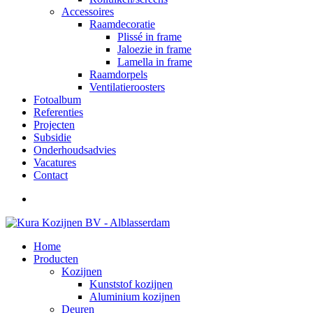
Accessoires
Raamdecoratie
Plissé in frame
Jaloezie in frame
Lamella in frame
Raamdorpels
Ventilatieroosters
Fotoalbum
Referenties
Projecten
Subsidie
Onderhoudsadvies
Vacatures
Contact
Home
Producten
Kozijnen
Kunststof kozijnen
Aluminium kozijnen
Deuren