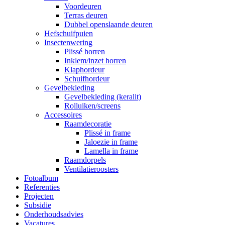
Voordeuren
Terras deuren
Dubbel openslaande deuren
Hefschuifpuien
Insectenwering
Plissé horren
Inklem/inzet horren
Klaphordeur
Schuifhordeur
Gevelbekleding
Gevelbekleding (keralit)
Rolluiken/screens
Accessoires
Raamdecoratie
Plissé in frame
Jaloezie in frame
Lamella in frame
Raamdorpels
Ventilatieroosters
Fotoalbum
Referenties
Projecten
Subsidie
Onderhoudsadvies
Vacatures