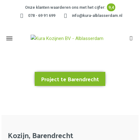
Onze klanten waarderen ons met het cijfer:
9,4
078 - 69 91 699
info@kura-alblasserdam.nl
Project te Barendrecht
Home
»
Project te Barendrecht
Kozijn, Barendrecht