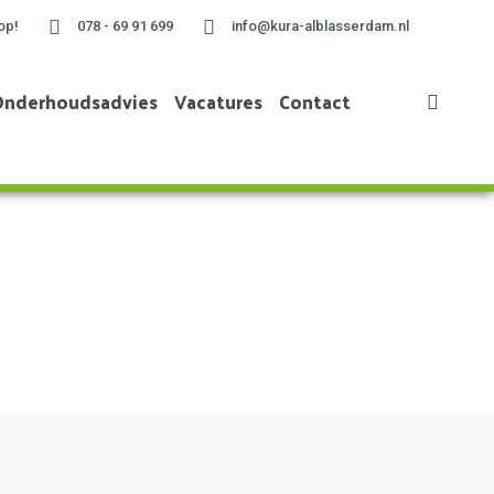
op!
078 - 69 91 699
info@kura-alblasserdam.nl
Onderhoudsadvies
Vacatures
Contact
Home
»
Project te Alblasserdam