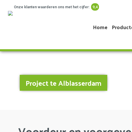
Onze klanten waarderen ons met het cijfer:
9,4
Home
Product
Project te Alblasserdam
Voordeur en voorgevel