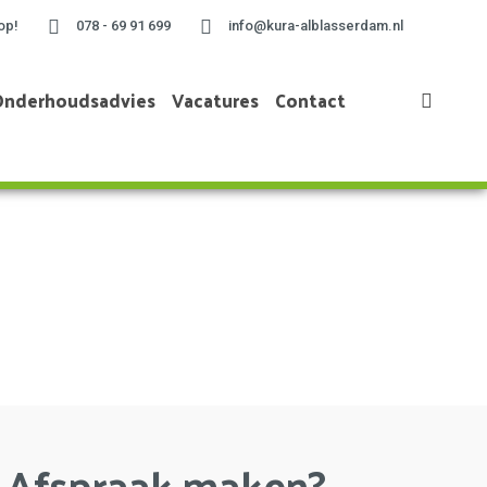
op!
078 - 69 91 699
info@kura-alblasserdam.nl
Onderhoudsadvies
Vacatures
Contact
Home
»
Project te Alblasserdam
Afspraak maken?