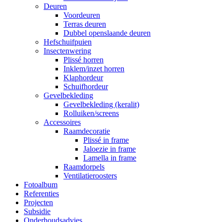
Deuren
Voordeuren
Terras deuren
Dubbel openslaande deuren
Hefschuifpuien
Insectenwering
Plissé horren
Inklem/inzet horren
Klaphordeur
Schuifhordeur
Gevelbekleding
Gevelbekleding (keralit)
Rolluiken/screens
Accessoires
Raamdecoratie
Plissé in frame
Jaloezie in frame
Lamella in frame
Raamdorpels
Ventilatieroosters
Fotoalbum
Referenties
Projecten
Subsidie
Onderhoudsadvies