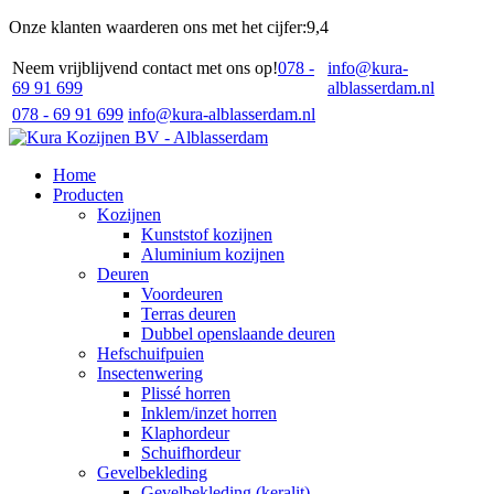
Onze klanten waarderen ons met het cijfer:
9,4
Neem vrijblijvend contact met ons op!
078 -
info@kura-
69 91 699
alblasserdam.nl
078 - 69 91 699
info@kura-alblasserdam.nl
Home
Producten
Kozijnen
Kunststof kozijnen
Aluminium kozijnen
Deuren
Voordeuren
Terras deuren
Dubbel openslaande deuren
Hefschuifpuien
Insectenwering
Plissé horren
Inklem/inzet horren
Klaphordeur
Schuifhordeur
Gevelbekleding
Gevelbekleding (keralit)