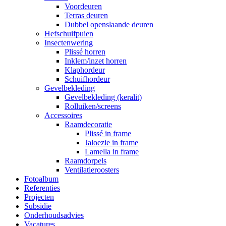
Voordeuren
Terras deuren
Dubbel openslaande deuren
Hefschuifpuien
Insectenwering
Plissé horren
Inklem/inzet horren
Klaphordeur
Schuifhordeur
Gevelbekleding
Gevelbekleding (keralit)
Rolluiken/screens
Accessoires
Raamdecoratie
Plissé in frame
Jaloezie in frame
Lamella in frame
Raamdorpels
Ventilatieroosters
Fotoalbum
Referenties
Projecten
Subsidie
Onderhoudsadvies
Vacatures