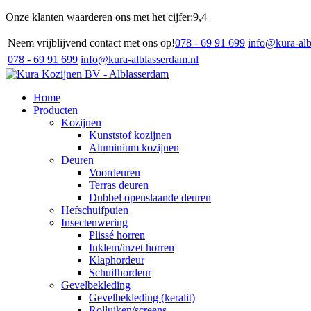
Onze klanten waarderen ons met het cijfer:
9,4
Neem vrijblijvend contact met ons op!
078 - 69 91 699
info@kura-alb
078 - 69 91 699
info@kura-alblasserdam.nl
Home
Producten
Kozijnen
Kunststof kozijnen
Aluminium kozijnen
Deuren
Voordeuren
Terras deuren
Dubbel openslaande deuren
Hefschuifpuien
Insectenwering
Plissé horren
Inklem/inzet horren
Klaphordeur
Schuifhordeur
Gevelbekleding
Gevelbekleding (keralit)
Rolluiken/screens