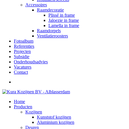
Accessoires
Raamdecoratie
Plissé in frame
Jaloezie in frame
Lamella in frame
Raamdorpels
Ventilatieroosters
Fotoalbum
Referenties
Projecten
Subsidie
Onderhoudsadvies
Vacatures
Contact
Home
Producten
Kozijnen
Kunststof kozijnen
Aluminium kozijnen
Deuren