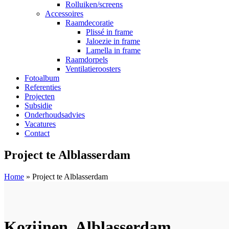
Rolluiken/screens
Accessoires
Raamdecoratie
Plissé in frame
Jaloezie in frame
Lamella in frame
Raamdorpels
Ventilatieroosters
Fotoalbum
Referenties
Projecten
Subsidie
Onderhoudsadvies
Vacatures
Contact
Project te Alblasserdam
Home
»
Project te Alblasserdam
Kozijnen, Alblasserdam