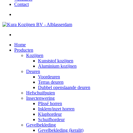
Contact
Home
Producten
Kozijnen
Kunststof kozijnen
Aluminium kozijnen
Deuren
Voordeuren
Terras deuren
Dubbel openslaande deuren
Hefschuifpuien
Insectenwering
Plissé horren
Inklem/inzet horren
Klaphordeur
Schuifhordeur
Gevelbekleding
Gevelbekleding (keralit)