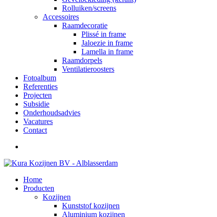
Rolluiken/screens
Accessoires
Raamdecoratie
Plissé in frame
Jaloezie in frame
Lamella in frame
Raamdorpels
Ventilatieroosters
Fotoalbum
Referenties
Projecten
Subsidie
Onderhoudsadvies
Vacatures
Contact
Home
Producten
Kozijnen
Kunststof kozijnen
Aluminium kozijnen