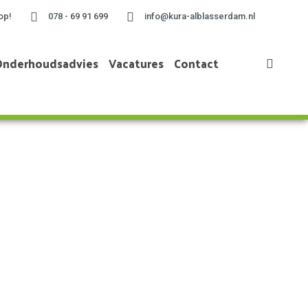
op!
078 - 69 91 699
info@kura-alblasserdam.nl
Onderhoudsadvies
Vacatures
Contact
Home
»
Monteur kunststof kozijnen (full time)