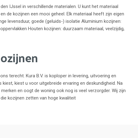
 den IJssel in verschillende materialen. U kunt het materiaal
n de kozijnen een mooi geheel. Elk materiaal heeft zijn eigen
nge levensduur, goede (geluids-) isolatie Aluminium kozijnen:
soppervlakken Houten kozijnen: duurzaam materiaal, veelzijdig,
kozijnen
ns terecht. Kura B.V. is koploper in levering, uitvoering en
 kiest, kiest u voor uitgebreide ervaring en deskundigheid. Na
n merken en oogt de woning ook nog is veel verzorgder. Wij zijn
ie kozijnen zetten van hoge kwaliteit