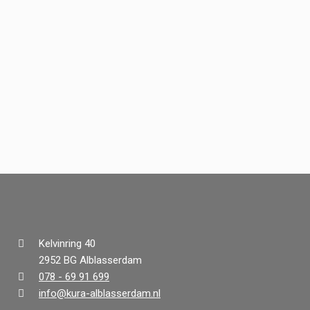
Kelvinring 40
2952 BG Alblasserdam
078 - 69 91 699
info@kura-alblasserdam.nl