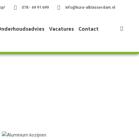
op!
078 - 69 91 699
info@kura-alblasserdam.nl
Onderhoudsadvies
Vacatures
Contact
Home
»
Aluminium kozijnen Hendrik-Ido-Ambacht