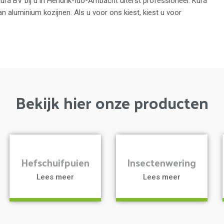
ra BV bij u in Hendrik-Ido-Ambacht uiterst professioneel. Kura
van aluminium kozijnen. Als u voor ons kiest, kiest u voor
Bekijk hier onze producten
a
a
Hefschuifpuien
Insectenwering
Lees meer
Lees meer