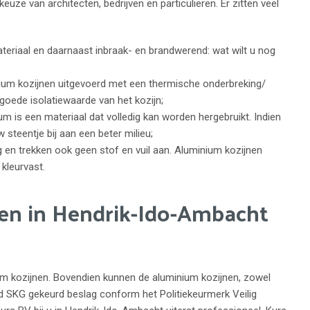
euze van architecten, bedrijven en particulieren. Er zitten veel
teriaal en daarnaast inbraak- en brandwerend: wat wilt u nog
ium kozijnen uitgevoerd met een thermische onderbreking/
 goede isolatiewaarde van het kozijn;
um is een materiaal dat volledig kan worden hergebruikt. Indien
 steentje bij aan een beter milieu;
en trekken ook geen stof en vuil aan. Aluminium kozijnen
kleurvast.
en in Hendrik-Ido-Ambacht
ium kozijnen. Bovendien kunnen de aluminium kozijnen, zowel
d SKG gekeurd beslag conform het Politiekeurmerk Veilig