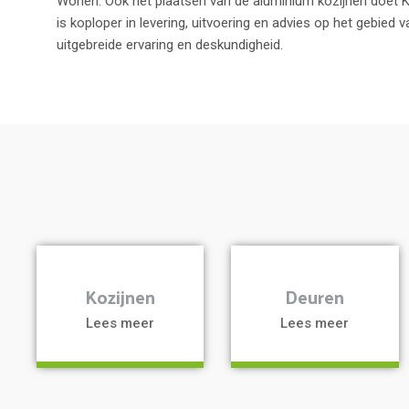
Wonen. Ook het plaatsen van de aluminium kozijnen doet Ku
is koploper in levering, uitvoering en advies op het gebied 
uitgebreide ervaring en deskundigheid.
a
a
Kozijnen
Deuren
Lees meer
Lees meer