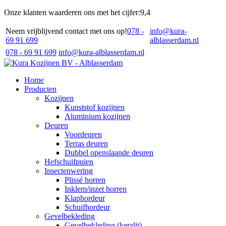
Onze klanten waarderen ons met het cijfer:
9,4
Neem vrijblijvend contact met ons op!
078 -
info@kura-
69 91 699
alblasserdam.nl
078 - 69 91 699
info@kura-alblasserdam.nl
Home
Producten
Kozijnen
Kunststof kozijnen
Aluminium kozijnen
Deuren
Voordeuren
Terras deuren
Dubbel openslaande deuren
Hefschuifpuien
Insectenwering
Plissé horren
Inklem/inzet horren
Klaphordeur
Schuifhordeur
Gevelbekleding
Gevelbekleding (keralit)