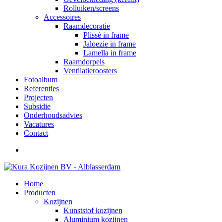
Rolluiken/screens
Accessoires
Raamdecoratie
Plissé in frame
Jaloezie in frame
Lamella in frame
Raamdorpels
Ventilatieroosters
Fotoalbum
Referenties
Projecten
Subsidie
Onderhoudsadvies
Vacatures
Contact
Home
Producten
Kozijnen
Kunststof kozijnen
Aluminium kozijnen