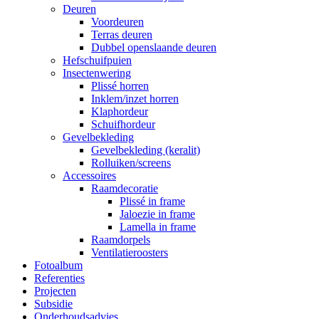
Deuren
Voordeuren
Terras deuren
Dubbel openslaande deuren
Hefschuifpuien
Insectenwering
Plissé horren
Inklem/inzet horren
Klaphordeur
Schuifhordeur
Gevelbekleding
Gevelbekleding (keralit)
Rolluiken/screens
Accessoires
Raamdecoratie
Plissé in frame
Jaloezie in frame
Lamella in frame
Raamdorpels
Ventilatieroosters
Fotoalbum
Referenties
Projecten
Subsidie
Onderhoudsadvies