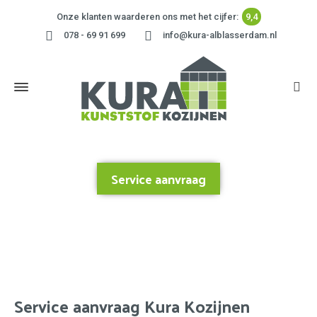
Onze klanten waarderen ons met het cijfer:
9,4
078 - 69 91 699
info@kura-alblasserdam.nl
Service aanvraag
Home
»
Service aanvraag
Service aanvraag Kura Kozijnen