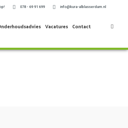
op!
078 - 69 91 699
info@kura-alblasserdam.nl
Onderhoudsadvies
Vacatures
Contact
Home
»
Project te Dordrecht